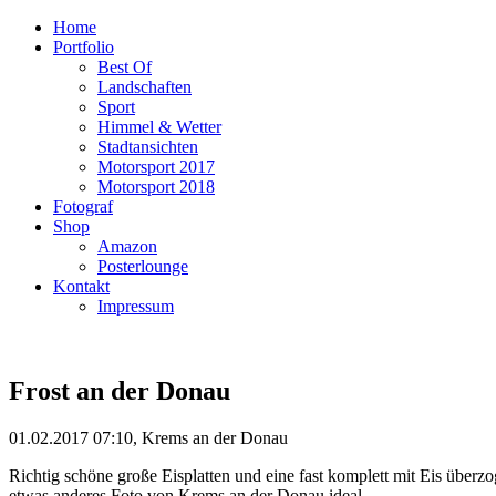
Home
Portfolio
Best Of
Landschaften
Sport
Himmel & Wetter
Stadtansichten
Motorsport 2017
Motorsport 2018
Fotograf
Shop
Amazon
Posterlounge
Kontakt
Impressum
Frost an der Donau
01.02.2017 07:10, Krems an der Donau
Richtig schöne große Eisplatten und eine fast komplett mit Eis übe
etwas anderes Foto von Krems an der Donau ideal.